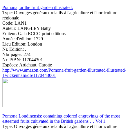
Pomona, or the fruit-garden illustrated.
Type:
Ouvrages généraux relatifs à l'agriculture et l'horticulture
régionale
Code:
LAN1
Auteur:
LANGLEY Batty
Editeur:
Gala ECCO print editions
Année d'édition:
1729
Lieu Edition:
London
Nr. Edition:
.
Nbr pages:
274
Nr. ISBN:
117044301
Espèces:
Artichaut, Carotte
http://www.amazon.com/Pomona-fruit-garden-illustrated-illustrated-
Twickenham/dp/1170443001
Pomona Londinensis: containing colored engravings of the most
esteemed fruits cultivated in the British gardens … Vol 1.
Type:
Ouvrages généraux relatifs à l'agriculture et l'horticulture