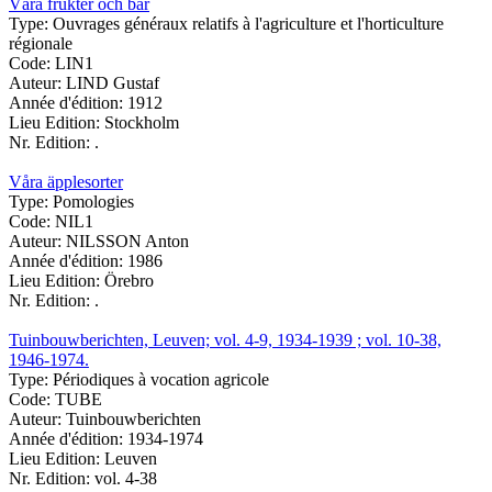
Våra frukter och bär
Type:
Ouvrages généraux relatifs à l'agriculture et l'horticulture
régionale
Code:
LIN1
Auteur:
LIND Gustaf
Année d'édition:
1912
Lieu Edition:
Stockholm
Nr. Edition:
.
Våra äpplesorter
Type:
Pomologies
Code:
NIL1
Auteur:
NILSSON Anton
Année d'édition:
1986
Lieu Edition:
Örebro
Nr. Edition:
.
Tuinbouwberichten, Leuven; vol. 4-9, 1934-1939 ; vol. 10-38,
1946-1974.
Type:
Périodiques à vocation agricole
Code:
TUBE
Auteur:
Tuinbouwberichten
Année d'édition:
1934-1974
Lieu Edition:
Leuven
Nr. Edition:
vol. 4-38