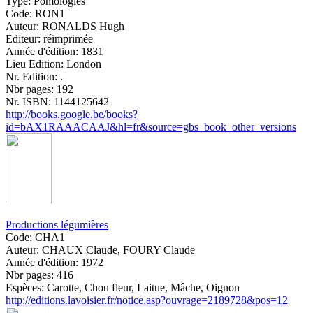
Type:
Pomologies
Code:
RON1
Auteur:
RONALDS Hugh
Editeur:
réimprimée
Année d'édition:
1831
Lieu Edition:
London
Nr. Edition:
.
Nbr pages:
192
Nr. ISBN:
1144125642
http://books.google.be/books?
id=bAX1RAAACAAJ&hl=fr&source=gbs_book_other_versions
Productions légumières
Code:
CHA1
Auteur:
CHAUX Claude, FOURY Claude
Année d'édition:
1972
Nbr pages:
416
Espèces:
Carotte, Chou fleur, Laitue, Mâche, Oignon
http://editions.lavoisier.fr/notice.asp?ouvrage=2189728&pos=12