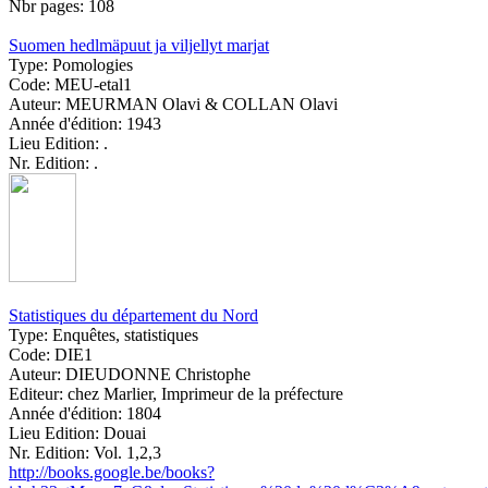
Nbr pages:
108
Suomen hedlmäpuut ja viljellyt marjat
Type:
Pomologies
Code:
MEU-etal1
Auteur:
MEURMAN Olavi & COLLAN Olavi
Année d'édition:
1943
Lieu Edition:
.
Nr. Edition:
.
Statistiques du département du Nord
Type:
Enquêtes, statistiques
Code:
DIE1
Auteur:
DIEUDONNE Christophe
Editeur:
chez Marlier, Imprimeur de la préfecture
Année d'édition:
1804
Lieu Edition:
Douai
Nr. Edition:
Vol. 1,2,3
http://books.google.be/books?