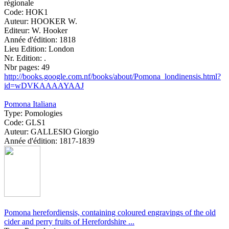
régionale
Code:
HOK1
Auteur:
HOOKER W.
Editeur:
W. Hooker
Année d'édition:
1818
Lieu Edition:
London
Nr. Edition:
.
Nbr pages:
49
http://books.google.com.nf/books/about/Pomona_londinensis.html?
id=wDVKAAAAYAAJ
Pomona Italiana
Type:
Pomologies
Code:
GLS1
Auteur:
GALLESIO Giorgio
Année d'édition:
1817-1839
Pomona herefordiensis, containing coloured engravings of the old
cider and perry fruits of Herefordshire ...