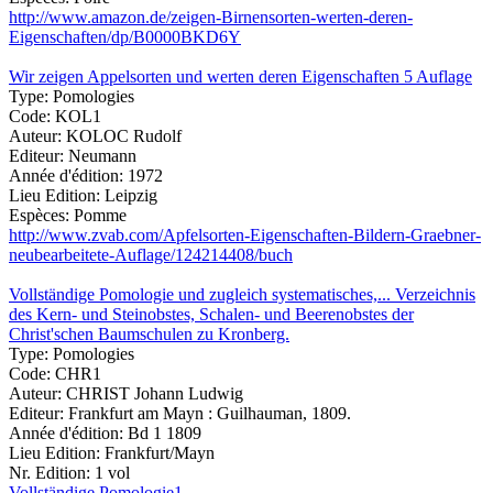
http://www.amazon.de/zeigen-Birnensorten-werten-deren-
Eigenschaften/dp/B0000BKD6Y
Wir zeigen Appelsorten und werten deren Eigenschaften 5 Auflage
Type:
Pomologies
Code:
KOL1
Auteur:
KOLOC Rudolf
Editeur:
Neumann
Année d'édition:
1972
Lieu Edition:
Leipzig
Espèces:
Pomme
http://www.zvab.com/Apfelsorten-Eigenschaften-Bildern-Graebner-
neubearbeitete-Auflage/124214408/buch
Vollständige Pomologie und zugleich systematisches,... Verzeichnis
des Kern- und Steinobstes, Schalen- und Beerenobstes der
Christ'schen Baumschulen zu Kronberg.
Type:
Pomologies
Code:
CHR1
Auteur:
CHRIST Johann Ludwig
Editeur:
Frankfurt am Mayn : Guilhauman, 1809.
Année d'édition:
Bd 1 1809
Lieu Edition:
Frankfurt/Mayn
Nr. Edition:
1 vol
Vollständige Pomologie1