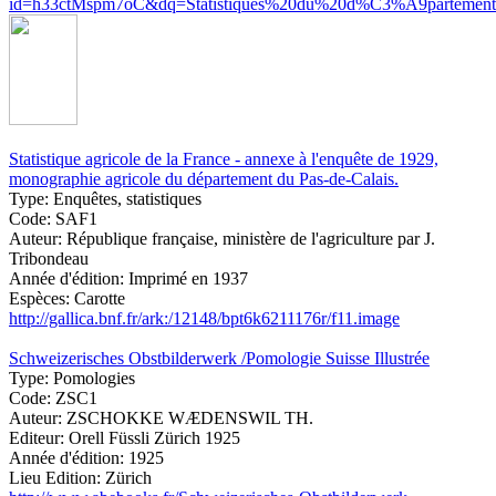
id=h33ctMspm7oC&dq=Statistiques%20du%20d%C3%A9partement
Statistique agricole de la France - annexe à l'enquête de 1929,
monographie agricole du département du Pas-de-Calais.
Type:
Enquêtes, statistiques
Code:
SAF1
Auteur:
République française, ministère de l'agriculture par J.
Tribondeau
Année d'édition:
Imprimé en 1937
Espèces:
Carotte
http://gallica.bnf.fr/ark:/12148/bpt6k6211176r/f11.image
Schweizerisches Obstbilderwerk /Pomologie Suisse Illustrée
Type:
Pomologies
Code:
ZSC1
Auteur:
ZSCHOKKE WÆDENSWIL TH.
Editeur:
Orell Füssli Zürich 1925
Année d'édition:
1925
Lieu Edition:
Zürich