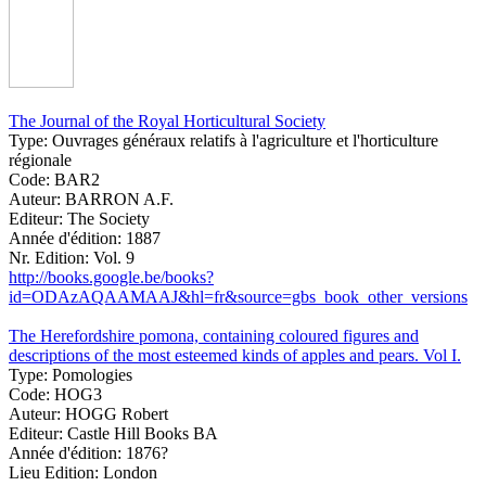
The Journal of the Royal Horticultural Society
Type:
Ouvrages généraux relatifs à l'agriculture et l'horticulture
régionale
Code:
BAR2
Auteur:
BARRON A.F.
Editeur:
The Society
Année d'édition:
1887
Nr. Edition:
Vol. 9
http://books.google.be/books?
id=ODAzAQAAMAAJ&hl=fr&source=gbs_book_other_versions
The Herefordshire pomona, containing coloured figures and
descriptions of the most esteemed kinds of apples and pears. Vol I.
Type:
Pomologies
Code:
HOG3
Auteur:
HOGG Robert
Editeur:
Castle Hill Books BA
Année d'édition:
1876?
Lieu Edition:
London