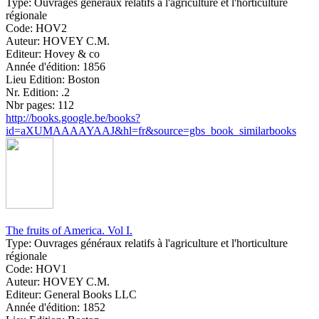
Type:
Ouvrages généraux relatifs à l'agriculture et l'horticulture
régionale
Code:
HOV2
Auteur:
HOVEY C.M.
Editeur:
Hovey & co
Année d'édition:
1856
Lieu Edition:
Boston
Nr. Edition:
.2
Nbr pages:
112
http://books.google.be/books?
id=aXUMAAAAYAAJ&hl=fr&source=gbs_book_similarbooks
The fruits of America. Vol I.
Type:
Ouvrages généraux relatifs à l'agriculture et l'horticulture
régionale
Code:
HOV1
Auteur:
HOVEY C.M.
Editeur:
General Books LLC
Année d'édition:
1852