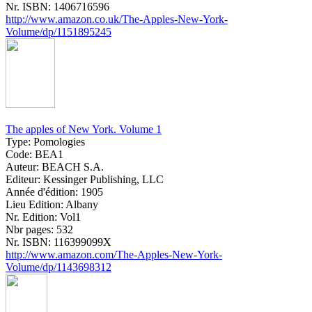
Nr. ISBN:
1406716596
http://www.amazon.co.uk/The-Apples-New-York-
Volume/dp/1151895245
The apples of New York. Volume 1
Type:
Pomologies
Code:
BEA1
Auteur:
BEACH S.A.
Editeur:
Kessinger Publishing, LLC
Année d'édition:
1905
Lieu Edition:
Albany
Nr. Edition:
Vol1
Nbr pages:
532
Nr. ISBN:
116399099X
http://www.amazon.com/The-Apples-New-York-
Volume/dp/1143698312