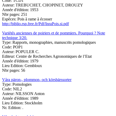
Code:
TCD1
Auteur:
TREBUCHET, CHOPINET, DROUZY
Année d'édition:
1953
Nbr pages:
251
Espèces:
Pois à rame à écosser
http://biblio.rsp.free.fr/Pdf/InraPois.si.pdf
Variétés anciennes de poiriers et de pommiers. Pourquoi ? Note
technique 3/20.
Type:
Rapports, monographies, manuscrits pomologiques
Code:
POP1
Auteur:
POPULER C.
Editeur:
Centre de Recherches Agronomiques de l’Etat
Année d'édition:
1979
Lieu Edition:
Gembloux
Nbr pages:
56
Våra päron-, plommon- och körsbärssorter
Type:
Pomologies
Code:
NIL2
Auteur:
NILSSON Anton
Année d'édition:
1989
Lieu Edition:
Stockholm
Nr. Edition:
.