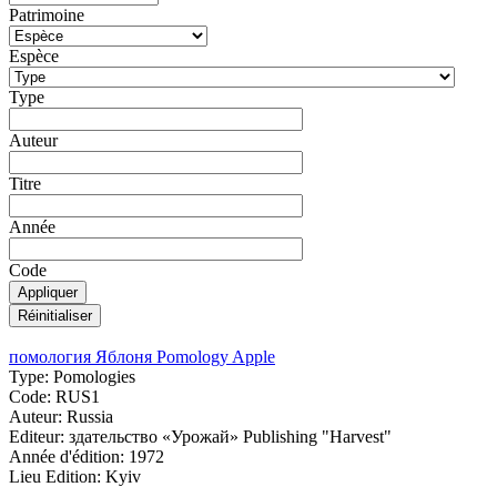
Patrimoine
Espèce
Type
Auteur
Titre
Année
Code
помология Яблоня Pomology Apple
Type:
Pomologies
Code:
RUS1
Auteur:
Russia
Editeur:
здательство «Урожай» Publishing "Harvest"
Année d'édition:
1972
Lieu Edition:
Kyiv