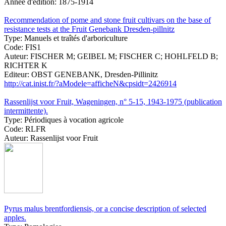
Année d'édition:
1875-1914
Recommendation of pome and stone fruit cultivars on the base of
resistance tests at the Fruit Genebank Dresden-pillnitz
Type:
Manuels et traîtés d'arboriculture
Code:
FIS1
Auteur:
FISCHER M; GEIBEL M; FISCHER C; HOHLFELD B;
RICHTER K
Editeur:
OBST GENEBANK, Dresden-Pillinitz
http://cat.inist.fr/?aModele=afficheN&cpsidt=2426914
Rassenlijst voor Fruit, Wageningen, n° 5-15, 1943-1975 (publication
intermittente).
Type:
Périodiques à vocation agricole
Code:
RLFR
Auteur:
Rassenlijst voor Fruit
Pyrus malus brentfordiensis, or a concise description of selected
apples.