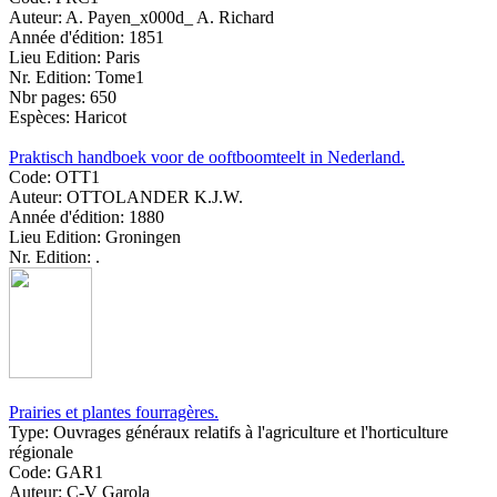
Auteur:
A. Payen_x000d_ A. Richard
Année d'édition:
1851
Lieu Edition:
Paris
Nr. Edition:
Tome1
Nbr pages:
650
Espèces:
Haricot
Praktisch handboek voor de ooftboomteelt in Nederland.
Code:
OTT1
Auteur:
OTTOLANDER K.J.W.
Année d'édition:
1880
Lieu Edition:
Groningen
Nr. Edition:
.
Prairies et plantes fourragères.
Type:
Ouvrages généraux relatifs à l'agriculture et l'horticulture
régionale
Code:
GAR1
Auteur:
C-V Garola