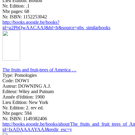
Lieu Edition:
Boston
Nr. Edition:
.1
Nbr pages:
68
Nr. ISBN:
1152253042
http://books.google.be/books?
id=u2PbQwAACAAJ&hl=fr&source=gbs_similarbooks
The fruits and fruit-trees of America …
Type:
Pomologies
Code:
DOW1
Auteur:
DOWNING A.J.
Editeur:
Wiley and Putnam
Année d'édition:
1900
Lieu Edition:
New York
Nr. Edition:
2. rev ed.
Nbr pages:
594
Nr. ISBN:
1149382406
http://books.google.be/books/about/The_fruits_and_fruit_trees_of_A
id=IxADAAAAYAAJ&redir_esc=y