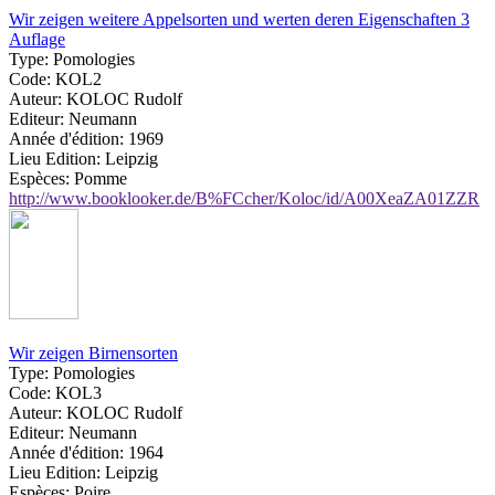
Wir zeigen weitere Appelsorten und werten deren Eigenschaften 3
Auflage
Type:
Pomologies
Code:
KOL2
Auteur:
KOLOC Rudolf
Editeur:
Neumann
Année d'édition:
1969
Lieu Edition:
Leipzig
Espèces:
Pomme
http://www.booklooker.de/B%FCcher/Koloc/id/A00XeaZA01ZZR
Wir zeigen Birnensorten
Type:
Pomologies
Code:
KOL3
Auteur:
KOLOC Rudolf
Editeur:
Neumann
Année d'édition:
1964
Lieu Edition:
Leipzig
Espèces:
Poire