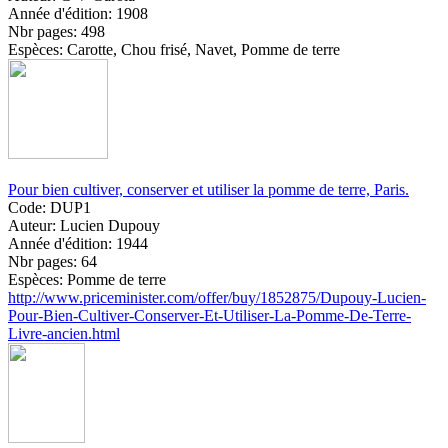
Année d'édition:
1908
Nbr pages:
498
Espèces:
Carotte, Chou frisé, Navet, Pomme de terre
Pour bien cultiver, conserver et utiliser la pomme de terre, Paris.
Code:
DUP1
Auteur:
Lucien Dupouy
Année d'édition:
1944
Nbr pages:
64
Espèces:
Pomme de terre
http://www.priceminister.com/offer/buy/1852875/Dupouy-Lucien-
Pour-Bien-Cultiver-Conserver-Et-Utiliser-La-Pomme-De-Terre-
Livre-ancien.html