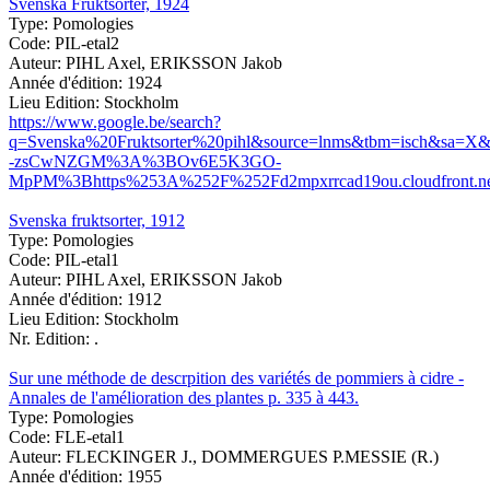
Svenska Fruktsorter, 1924
Type:
Pomologies
Code:
PIL-etal2
Auteur:
PIHL Axel, ERIKSSON Jakob
Année d'édition:
1924
Lieu Edition:
Stockholm
https://www.google.be/search?
q=Svenska%20Fruktsorter%20pihl&source=lnms&tbm=isch&s
-zsCwNZGM%3A%3BOv6E5K3GO-
MpPM%3Bhttps%253A%252F%252Fd2mpxrrcad19ou.cloudfront.n
Svenska fruktsorter, 1912
Type:
Pomologies
Code:
PIL-etal1
Auteur:
PIHL Axel, ERIKSSON Jakob
Année d'édition:
1912
Lieu Edition:
Stockholm
Nr. Edition:
.
Sur une méthode de descrpition des variétés de pommiers à cidre -
Annales de l'amélioration des plantes p. 335 à 443.
Type:
Pomologies
Code:
FLE-etal1
Auteur:
FLECKINGER J., DOMMERGUES P.MESSIE (R.)
Année d'édition:
1955