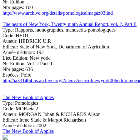
Nr. Edition:
.
Nbr pages:
160
http://www.archive.org/details/pomologicalmagaz03lind
The pears of New York, Twenty-ninth Annual Report, vol. 2, Part II
Type:
Rapports, monographies, manuscrits pomologiques
Code:
HED1
Auteur:
HEDRICK U.P.
Editeur:
State of New York, Department of Agriculture
Année d'édition:
1921
Lieu Edition:
New york
Nr. Edition:
Vol. 2 Part II
Nbr pages:
636
Espèces:
Poire
http://ia331404.us.archive.org/2/items/pearsofnewyork00hedrrich/pe
The New Book of Apples
Type:
Pomologies
Code:
MOR-etal2
Auteur:
MORGAN Johan & RICHARDS Alison
Editeur:
Irene Slade & Margot Richardson
Année d'édition:
2002
The New Book of Apples