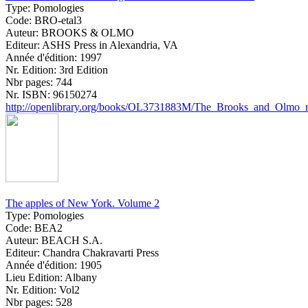
Type:
Pomologies
Code:
BRO-etal3
Auteur:
BROOKS & OLMO
Editeur:
ASHS Press in Alexandria, VA
Année d'édition:
1997
Nr. Edition:
3rd Edition
Nbr pages:
744
Nr. ISBN:
96150274
http://openlibrary.org/books/OL3731883M/The_Brooks_and_Olmo_regi
The apples of New York. Volume 2
Type:
Pomologies
Code:
BEA2
Auteur:
BEACH S.A.
Editeur:
Chandra Chakravarti Press
Année d'édition:
1905
Lieu Edition:
Albany
Nr. Edition:
Vol2
Nbr pages:
528