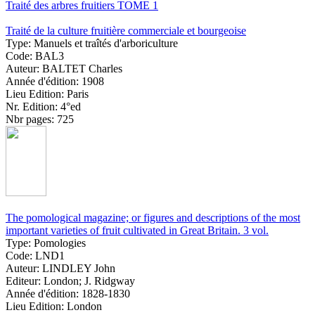
Traité des arbres fruitiers TOME 1
Traité de la culture fruitière commerciale et bourgeoise
Type:
Manuels et traîtés d'arboriculture
Code:
BAL3
Auteur:
BALTET Charles
Année d'édition:
1908
Lieu Edition:
Paris
Nr. Edition:
4°ed
Nbr pages:
725
The pomological magazine; or figures and descriptions of the most
important varieties of fruit cultivated in Great Britain. 3 vol.
Type:
Pomologies
Code:
LND1
Auteur:
LINDLEY John
Editeur:
London; J. Ridgway
Année d'édition:
1828-1830
Lieu Edition:
London