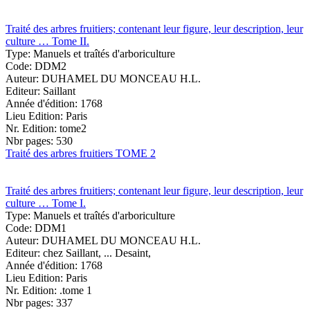
Traité des arbres fruitiers; contenant leur figure, leur description, leur
culture … Tome II.
Type:
Manuels et traîtés d'arboriculture
Code:
DDM2
Auteur:
DUHAMEL DU MONCEAU H.L.
Editeur:
Saillant
Année d'édition:
1768
Lieu Edition:
Paris
Nr. Edition:
tome2
Nbr pages:
530
Traité des arbres fruitiers TOME 2
Traité des arbres fruitiers; contenant leur figure, leur description, leur
culture … Tome I.
Type:
Manuels et traîtés d'arboriculture
Code:
DDM1
Auteur:
DUHAMEL DU MONCEAU H.L.
Editeur:
chez Saillant, ... Desaint,
Année d'édition:
1768
Lieu Edition:
Paris
Nr. Edition:
.tome 1
Nbr pages:
337