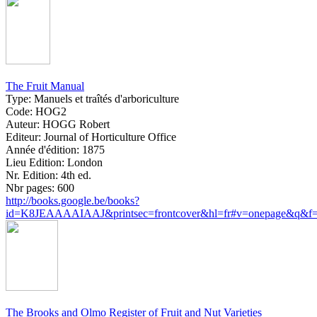
The Fruit Manual
Type:
Manuels et traîtés d'arboriculture
Code:
HOG2
Auteur:
HOGG Robert
Editeur:
Journal of Horticulture Office
Année d'édition:
1875
Lieu Edition:
London
Nr. Edition:
4th ed.
Nbr pages:
600
http://books.google.be/books?
id=K8JEAAAAIAAJ&printsec=frontcover&hl=fr#v=onepage&q&f=
The Brooks and Olmo Register of Fruit and Nut Varieties