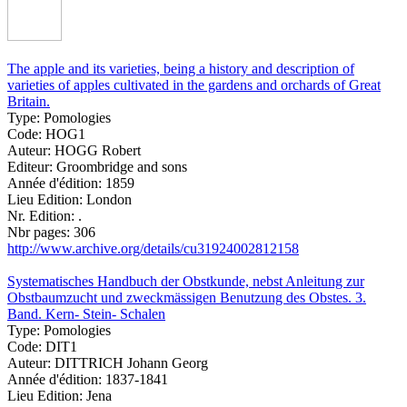
The apple and its varieties, being a history and description of
varieties of apples cultivated in the gardens and orchards of Great
Britain.
Type:
Pomologies
Code:
HOG1
Auteur:
HOGG Robert
Editeur:
Groombridge and sons
Année d'édition:
1859
Lieu Edition:
London
Nr. Edition:
.
Nbr pages:
306
http://www.archive.org/details/cu31924002812158
Systematisches Handbuch der Obstkunde, nebst Anleitung zur
Obstbaumzucht und zweckmässigen Benutzung des Obstes. 3.
Band. Kern- Stein- Schalen
Type:
Pomologies
Code:
DIT1
Auteur:
DITTRICH Johann Georg
Année d'édition:
1837-1841
Lieu Edition:
Jena