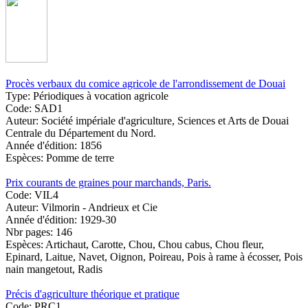
Procès verbaux du comice agricole de l'arrondissement de Douai
Type:
Périodiques à vocation agricole
Code:
SAD1
Auteur:
Société impériale d'agriculture, Sciences et Arts de Douai
Centrale du Département du Nord.
Année d'édition:
1856
Espèces:
Pomme de terre
Prix courants de graines pour marchands, Paris.
Code:
VIL4
Auteur:
Vilmorin - Andrieux et Cie
Année d'édition:
1929-30
Nbr pages:
146
Espèces:
Artichaut, Carotte, Chou, Chou cabus, Chou fleur,
Epinard, Laitue, Navet, Oignon, Poireau, Pois à rame à écosser, Pois
nain mangetout, Radis
Précis d'agriculture théorique et pratique
Code:
PRC1