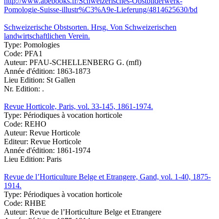
http://www.abebooks.fr/Schweizerisches-Obstbilderwerk-
Pomologie-Suisse-illustr%C3%A9e-Lieferung/4814625630/bd
Schweizerische Obstsorten. Hrsg. Von Schweizerischen
landwirtschaftlichen Verein.
Type:
Pomologies
Code:
PFA1
Auteur:
PFAU-SCHELLENBERG G. (mfl)
Année d'édition:
1863-1873
Lieu Edition:
St Gallen
Nr. Edition:
.
Revue Horticole, Paris, vol. 33-145, 1861-1974.
Type:
Périodiques à vocation horticole
Code:
REHO
Auteur:
Revue Horticole
Editeur:
Revue Horticole
Année d'édition:
1861-1974
Lieu Edition:
Paris
Revue de l’Horticulture Belge et Etrangere, Gand, vol. 1-40, 1875-
1914.
Type:
Périodiques à vocation horticole
Code:
RHBE
Auteur:
Revue de l’Horticulture Belge et Etrangere