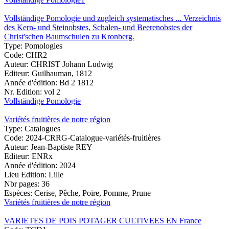
Vollständige Pomologie und zugleich systematisches ... Verzeichnis
des Kern- und Steinobstes, Schalen- und Beerenobstes der
Christ'schen Baumschulen zu Kronberg.
Type:
Pomologies
Code:
CHR2
Auteur:
CHRIST Johann Ludwig
Editeur:
Guilhauman, 1812
Année d'édition:
Bd 2 1812
Nr. Edition:
vol 2
Vollständige Pomologie
Variétés fruitières de notre région
Type:
Catalogues
Code:
2024-CRRG-Catalogue-variétés-fruitières
Auteur:
Jean-Baptiste REY
Editeur:
ENRx
Année d'édition:
2024
Lieu Edition:
Lille
Nbr pages:
36
Espèces:
Cerise, Pêche, Poire, Pomme, Prune
Variétés fruitières de notre région
VARIETES DE POIS POTAGER CULTIVEES EN France