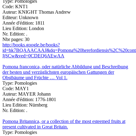
Type:
Pomologies
Code:
KNT1
Auteur:
KNIGHT Thomas Andrew
Editeur:
Unknown
Année d'édition:
1811
Lieu Edition:
London
Nr. Edition:
.
Nbr pages:
30
http://books.google.be/books?
id=hk7BQAAACAAJ&dq=Pomona%20herefordiensis%2C%20contain
IjSCw&ved=0CDEQ6AEwAA
Pomona franconica, oder natürliche Abbildung und Beschreibung
der besten und verzüglichsten europäischen Gattungen der
Obstbäume und Früchte … Vol 1.
Type:
Pomologies
Code:
MAY1
Auteur:
MAYER Johann
Année d'édition:
1776-1801
Lieu Edition:
Nürnberg
Nr. Edition:
.
Pomona Britannica, or a collection of the most esteemed fruits at
present cultivated in Great Britain.
Type:
Pomologies