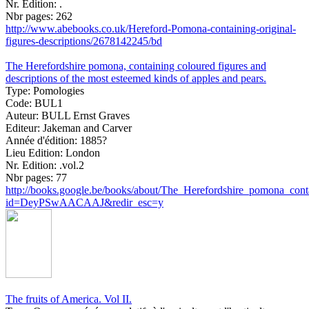
Nr. Edition:
.
Nbr pages:
262
http://www.abebooks.co.uk/Hereford-Pomona-containing-original-
figures-descriptions/2678142245/bd
The Herefordshire pomona, containing coloured figures and
descriptions of the most esteemed kinds of apples and pears.
Type:
Pomologies
Code:
BUL1
Auteur:
BULL Ernst Graves
Editeur:
Jakeman and Carver
Année d'édition:
1885?
Lieu Edition:
London
Nr. Edition:
.vol.2
Nbr pages:
77
http://books.google.be/books/about/The_Herefordshire_pomona_cont
id=DeyPSwAACAAJ&redir_esc=y
The fruits of America. Vol II.