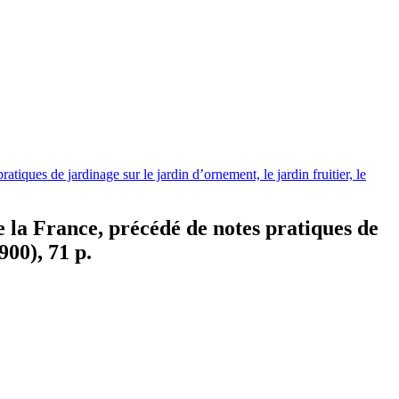
tiques de jardinage sur le jardin d’ornement, le jardin fruitier, le
e la France, précédé de notes pratiques de
900), 71 p.