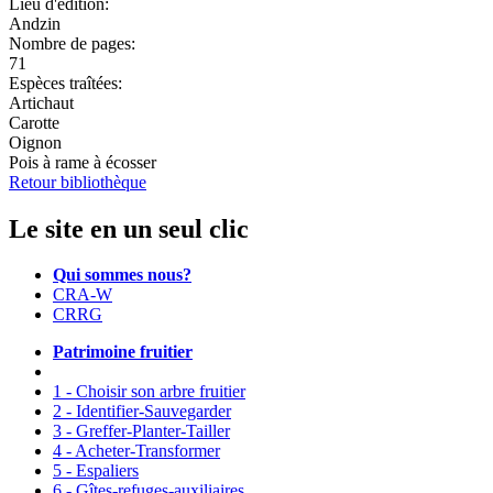
Lieu d'édition:
Andzin
Nombre de pages:
71
Espèces traîtées:
Artichaut
Carotte
Oignon
Pois à rame à écosser
Retour bibliothèque
Le site en un seul clic
Qui sommes nous?
CRA-W
CRRG
Patrimoine fruitier
1 - Choisir son arbre fruitier
2 - Identifier-Sauvegarder
3 - Greffer-Planter-Tailler
4 - Acheter-Transformer
5 - Espaliers
6 - Gîtes-refuges-auxiliaires