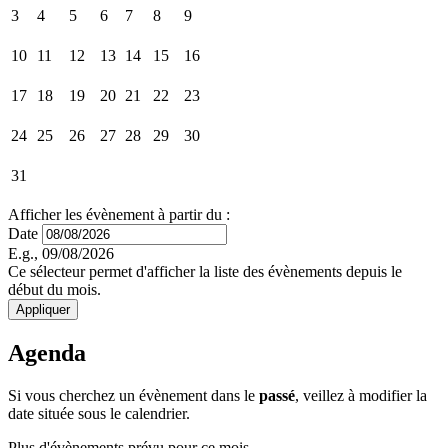
3
4
5
6
7
8
9
10
11
12
13
14
15
16
17
18
19
20
21
22
23
24
25
26
27
28
29
30
31
Afficher les évènement à partir du :
Date
E.g., 09/08/2026
Ce sélecteur permet d'afficher la liste des évènements depuis le
début du mois.
Agenda
Si vous cherchez un évènement dans le
passé
, veillez à modifier la
date située sous le calendrier.
Plus d'évènements prévu pour ce mois.