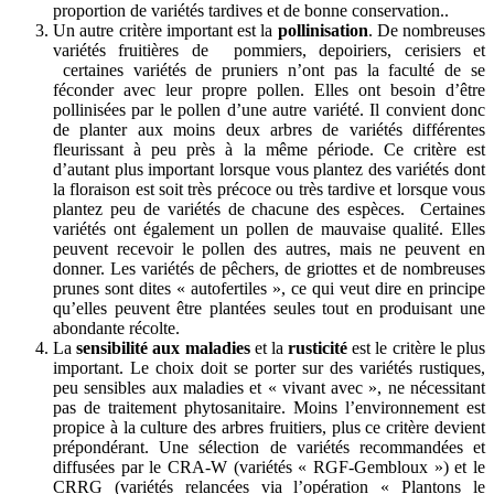
proportion de variétés tardives et de bonne conservation..
Un autre critère important est la
pollinisation
. De nombreuses
variétés fruitières de pommiers, depoiriers, cerisiers et
certaines variétés de pruniers n’ont pas la faculté de se
féconder avec leur propre pollen. Elles ont besoin d’être
pollinisées par le pollen d’une autre variété. Il convient donc
de planter aux moins deux arbres de variétés différentes
fleurissant à peu près à la même période. Ce critère est
d’autant plus important lorsque vous plantez des variétés dont
la floraison est soit très précoce ou très tardive et lorsque vous
plantez peu de variétés de chacune des espèces. Certaines
variétés ont également un pollen de mauvaise qualité. Elles
peuvent recevoir le pollen des autres, mais ne peuvent en
donner. Les variétés de pêchers, de griottes et de nombreuses
prunes sont dites « autofertiles », ce qui veut dire en principe
qu’elles peuvent être plantées seules tout en produisant une
abondante récolte.
La
sensibilité aux maladies
et la
rusticité
est le critère le plus
important. Le choix doit se porter sur des variétés rustiques,
peu sensibles aux maladies et « vivant avec », ne nécessitant
pas de traitement phytosanitaire. Moins l’environnement est
propice à la culture des arbres fruitiers, plus ce critère devient
prépondérant. Une sélection de variétés recommandées et
diffusées par le CRA-W (variétés « RGF-Gembloux ») et le
CRRG (variétés relancées via l’opération « Plantons le