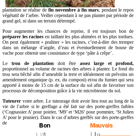
plantation se réalise de
fin novembre à fin mars
, pendant le repos
végétatif de l’arbre. Veiller cependant à ne pas planter par période de
grand gel, ni dans un terrain détrempé.
Pour augmenter les chances de reprise, il est toujours bon de
préparer les racines
en taillant les plus abimées et les plus tordues.
On peut également « praliner » les racines, c’est-à-dire des tremper
dans un mélange d’argile, d’eau et éventuellement de bouse de
vache pour obtenir une consistance de type ‘pâte à crêpe’.
Le
trou de plantation
doit être
assez large et profond,
proportionnel au volume de racines des arbres à planter. Le fond du
trou sera bêché afin d’ameublir la terre et idéalement on prévoira un
amendement organique (p. ex. du compost) et/ou du fumier qui sera
apporté à moins de 15 cm de la surface du sol afin de favoriser son
processus de décomposition grâce à la vie microbienne du sol.
Tuteurer
votre arbre. Le tuteurage doit avoir lieu tout au long de la
vie de l’arbre si le greffage a été fait sur des porte-greffes faibles
(‘Cognassier A’ pour poirier, ‘M9’ et ‘M26’ pour pommier, ‘St Julien
A’ pour le prunier).
Dans le cas d’arbres greffés sur des porte-greffes
de