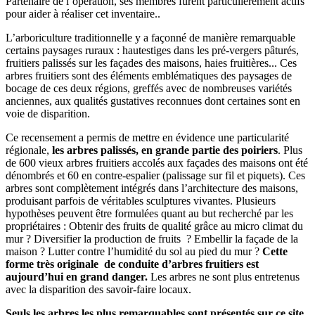
Partenaire de l’opération, ses membres furent particulièrement actifs
pour aider à réaliser cet inventaire..
L’arboriculture traditionnelle y a façonné de manière remarquable
certains paysages ruraux : hautestiges dans les pré-vergers pâturés,
fruitiers palissés sur les façades des maisons, haies fruitières... Ces
arbres fruitiers sont des éléments emblématiques des paysages de
bocage de ces deux régions, greffés avec de nombreuses variétés
anciennes, aux qualités gustatives reconnues dont certaines sont en
voie de disparition.
Ce recensement a permis de mettre en évidence une particularité
régionale,
les arbres palissés, en grande partie des poiriers
. Plus
de 600 vieux arbres fruitiers accolés aux façades des maisons ont été
dénombrés et 60 en contre-espalier (palissage sur fil et piquets). Ces
arbres sont complètement intégrés dans l’architecture des maisons,
produisant parfois de véritables sculptures vivantes. Plusieurs
hypothèses peuvent être formulées quant au but recherché par les
propriétaires : Obtenir des fruits de qualité grâce au micro climat du
mur ? Diversifier la production de fruits ? Embellir la façade de la
maison ? Lutter contre l’humidité du sol au pied du mur ?
Cette
forme très originale de conduite d’arbres fruitiers est
aujourd’hui en grand danger.
Les arbres ne sont plus entretenus
avec la disparition des savoir-faire locaux.
Seuls les arbres les plus remarquables sont présentés sur ce site.