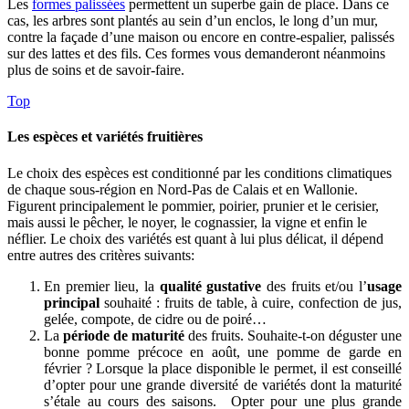
Les
formes palissées
permettent un superbe gain de place. Dans ce
cas, les arbres sont plantés au sein d’un enclos, le long d’un mur,
contre la façade d’une maison ou encore en contre-espalier, palissés
sur des lattes et des fils. Ces formes vous demanderont néanmoins
plus de soins et de savoir-faire.
Top
Les espèces et variétés fruitières
Le choix des espèces est conditionné par les conditions climatiques
de chaque sous-région en Nord-Pas de Calais et en Wallonie.
Figurent principalement le pommier, poirier, prunier et le cerisier,
mais aussi le pêcher, le noyer, le cognassier, la vigne et enfin le
néflier. Le choix des variétés est quant à lui plus délicat, il dépend
entre autres des critères suivants:
En premier lieu, la
qualité gustative
des fruits et/ou l’
usage
principal
souhaité : fruits de table, à cuire, confection de jus,
gelée, compote, de cidre ou de poiré…
La
période de maturité
des fruits. Souhaite-t-on déguster une
bonne pomme précoce en août, une pomme de garde en
février ? Lorsque la place disponible le permet, il est conseillé
d’opter pour une grande diversité de variétés dont la maturité
s’étale au cours des saisons. Opter pour une plus grande