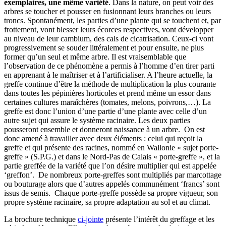
exemplaires, une même variété
. Dans la nature, on peut voir des
arbres se toucher et pousser en fusionnant leurs branches ou leurs
troncs. Spontanément, les parties d’une plante qui se touchent et, par
frottement, vont blesser leurs écorces respectives, vont développer
au niveau de leur cambium, des cals de cicatrisation. Ceux-ci vont
progressivement se souder littéralement et pour ensuite, ne plus
former qu’un seul et même arbre. Il est vraisemblable que
l’observation de ce phénomène a permis à l’homme d’en tirer parti
en apprenant à le maîtriser et à l’artificialiser. A l’heure actuelle, la
greffe continue d’être la méthode de multiplication la plus courante
dans toutes les pépinières horticoles et prend même un essor dans
certaines cultures maraîchères (tomates, melons, poivrons,…). La
greffe est donc l’union d’une partie d’une plante avec celle d’un
autre sujet qui assure le système racinaire. Les deux parties
pousseront ensemble et donneront naissance à un arbre. On est
donc amené à travailler avec deux éléments : celui qui reçoit la
greffe et qui présente des racines, nommé en Wallonie « sujet porte-
greffe » (S.P.G.) et dans le Nord-Pas de Calais « porte-greffe », et la
partie greffée de la variété que l’on désire multiplier qui est appelée
‘greffon’. De nombreux porte-greffes sont multipliés par marcottage
ou bouturage alors que d’autres appelés communément ‘francs’ sont
issus de semis. Chaque porte-greffe possède sa propre vigueur, son
propre système racinaire, sa propre adaptation au sol et au climat.
La brochure technique
ci-jointe
présente l’intérêt du greffage et les