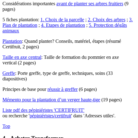
Considérations importantes
avant de planter ses arbres fruitiers
(9
pages)
5 fiches plantation:
1. Choix de la parcelle
;
2. Choix des arbres
;
3.
Plan de plantation
;
4. Etapes de plantation
;
5. Protection dégâts
animaux
Plantation
: Quand planter? Conseils, matériel, étapes (résumé
Certifruit, 2 pages)
Taille en axe central
: Taille de formation du pommier en axe
vertical (2 pages)
Greffe
: Porte greffe, type de greffe, techniques, soins (33
diapositives)
Principes de base pour
réussir à greffer
(6 pages)
Mémento pour la plantation d’un verger haute-tige
(19 pages)
Liste pdf des pépiniéristes 'CERTIFRUIT'
ou recherche '
pépiniéristes/certifruit
' dans 'Adresses utiles'.
Top