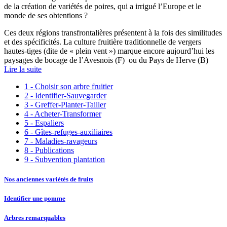
de la création de variétés de poires, qui a irrigué l’Europe et le
monde de ses obtentions ?
Ces deux régions transfrontalières présentent à la fois des similitudes
et des spécificités. La culture fruitière traditionnelle de vergers
hautes-tiges (dite de « plein vent ») marque encore aujourd’hui les
paysages de bocage de l’Avesnois (F) ou du Pays de Herve (B)
Lire la suite
1 - Choisir son arbre fruitier
2 - Identifier-Sauvegarder
3 - Greffer-Planter-Tailler
4 - Acheter-Transformer
5 - Espaliers
6 - Gîtes-refuges-auxiliaires
7 - Maladies-ravageurs
8 - Publications
9 - Subvention plantation
Nos anciennes variétés de fruits
Identifier une pomme
Arbres remarquables