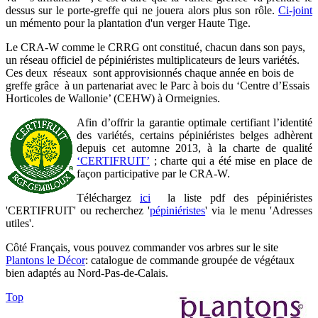
dessus sur le porte-greffe qui ne jouera alors plus son rôle.
Ci-joint
un mémento pour la plantation d'un verger Haute Tige.
Le CRA-W comme le CRRG ont constitué, chacun dans son pays,
un réseau officiel de pépiniéristes multiplicateurs de leurs variétés.
Ces deux réseaux sont approvisionnés chaque année en bois de
greffe grâce à un partenariat avec le Parc à bois du ‘Centre d’Essais
Horticoles de Wallonie’ (CEHW) à Ormeignies.
Afin d’offrir la garantie optimale certifiant l’identité
des variétés, certains pépiniéristes belges adhèrent
depuis cet automne 2013, à la charte de qualité
‘CERTIFRUIT’
; charte qui a été mise en place de
façon participative par le CRA-W.
Téléchargez
ici
la liste pdf des pépiniéristes
'CERTIFRUIT' ou recherchez '
pépiniéristes
' via le menu 'Adresses
utiles'.
Côté Français, vous pouvez commander vos arbres sur le site
Plantons le Décor
: catalogue de commande groupée de végétaux
bien adaptés au Nord-Pas-de-Calais.
Top