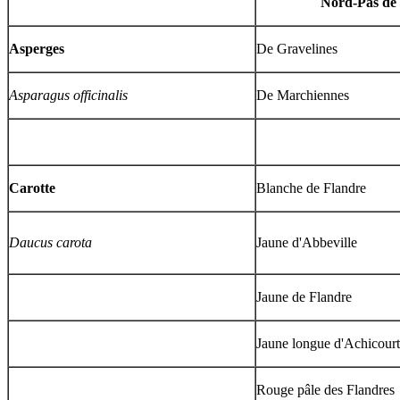
Nord-Pas de 
Asperges
De Gravelines
Asparagus officinalis
De Marchiennes
Carotte
Blanche de Flandre
Daucus carota
Jaune d'Abbeville
Jaune de Flandre
Jaune longue d'Achicourt
Rouge pâle des Flandres