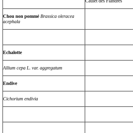
Caulet des Flandres
Chou non pommé
Brassica oleracea
acephala
Echalotte
Allium cepa L. var. aggregatum
Endive
Cichorium endivia