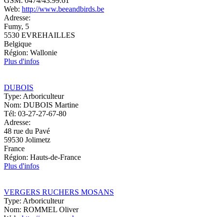
GSM:
0474/43.99.61
Web:
http://www.beeandbirds.be
Adresse:
Fumy, 5
5530
EVREHAILLES
Belgique
Région:
Wallonie
Plus d'infos
DUBOIS
Type:
Arboriculteur
Nom:
DUBOIS Martine
Tél:
03-27-27-67-80
Adresse:
48 rue du Pavé
59530
Jolimetz
France
Région:
Hauts-de-France
Plus d'infos
VERGERS RUCHERS MOSANS
Type:
Arboriculteur
Nom:
ROMMEL Oliver