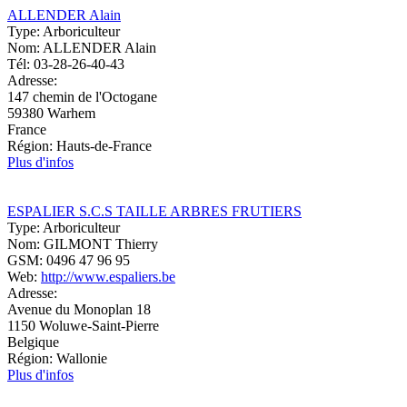
ALLENDER Alain
Type:
Arboriculteur
Nom:
ALLENDER Alain
Tél:
03-28-26-40-43
Adresse:
147 chemin de l'Octogane
59380
Warhem
France
Région:
Hauts-de-France
Plus d'infos
ESPALIER S.C.S TAILLE ARBRES FRUTIERS
Type:
Arboriculteur
Nom:
GILMONT Thierry
GSM:
0496 47 96 95
Web:
http://www.espaliers.be
Adresse:
Avenue du Monoplan 18
1150
Woluwe-Saint-Pierre
Belgique
Région:
Wallonie
Plus d'infos