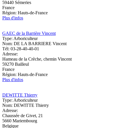
59440
Sémeries
France
Région:
Hauts-de-France
Plus d'infos
GAEC de la Barrière Vincent
Type:
Arboriculteur
Nom:
DE LA BARRIERE Vincent
Tél:
03-28-40-40-01
Adresse:
Hameau de la Crèche, chemin Vincent
59270
Bailleul
France
Région:
Hauts-de-France
Plus d'infos
DEWITTE Thierry
Type:
Arboriculteur
Nom:
DEWITTE Thierry
Adresse:
Chaussée de Givet, 21
5660
Mariembourg
Belgique