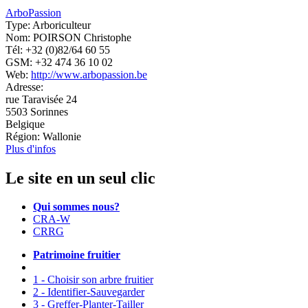
ArboPassion
Type:
Arboriculteur
Nom:
POIRSON Christophe
Tél:
+32 (0)82/64 60 55
GSM:
+32 474 36 10 02
Web:
http://www.arbopassion.be
Adresse:
rue Taravisée 24
5503
Sorinnes
Belgique
Région:
Wallonie
Plus d'infos
Le site en un seul clic
Qui sommes nous?
CRA-W
CRRG
Patrimoine fruitier
1 - Choisir son arbre fruitier
2 - Identifier-Sauvegarder
3 - Greffer-Planter-Tailler