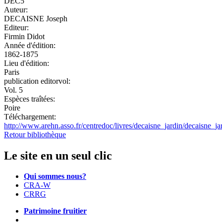
DEC5
Auteur:
DECAISNE Joseph
Editeur:
Firmin Didot
Année d'édition:
1862-1875
Lieu d'édition:
Paris
publication editorvol:
Vol. 5
Espèces traîtées:
Poire
Téléchargement:
http://www.arehn.asso.fr/centredoc/livres/decaisne_jardin/decaisne_ja
Retour bibliothèque
Le site en un seul clic
Qui sommes nous?
CRA-W
CRRG
Patrimoine fruitier