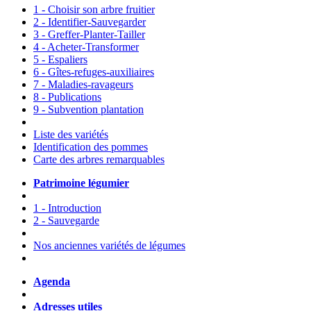
1 - Choisir son arbre fruitier
2 - Identifier-Sauvegarder
3 - Greffer-Planter-Tailler
4 - Acheter-Transformer
5 - Espaliers
6 - Gîtes-refuges-auxiliaires
7 - Maladies-ravageurs
8 - Publications
9 - Subvention plantation
Liste des variétés
Identification des pommes
Carte des arbres remarquables
Patrimoine légumier
1 - Introduction
2 - Sauvegarde
Nos anciennes variétés de légumes
Agenda
Adresses utiles