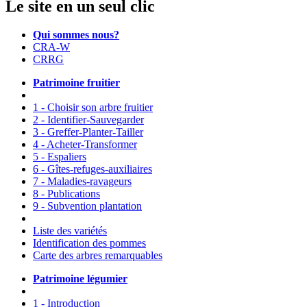
Le site en un seul clic
Qui sommes nous?
CRA-W
CRRG
Patrimoine fruitier
1 - Choisir son arbre fruitier
2 - Identifier-Sauvegarder
3 - Greffer-Planter-Tailler
4 - Acheter-Transformer
5 - Espaliers
6 - Gîtes-refuges-auxiliaires
7 - Maladies-ravageurs
8 - Publications
9 - Subvention plantation
Liste des variétés
Identification des pommes
Carte des arbres remarquables
Patrimoine légumier
1 - Introduction