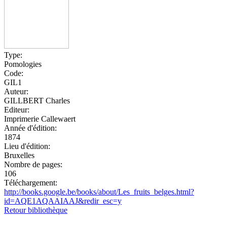
Type:
Pomologies
Code:
GIL1
Auteur:
GILLBERT Charles
Editeur:
Imprimerie Callewaert
Année d'édition:
1874
Lieu d'édition:
Bruxelles
Nombre de pages:
106
Téléchargement:
http://books.google.be/books/about/Les_fruits_belges.html?
id=AQE1AQAAIAAJ&redir_esc=y
Retour bibliothèque