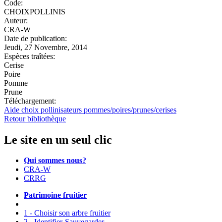
Code:
CHOIXPOLLINIS
Auteur:
CRA-W
Date de publication:
Jeudi, 27 Novembre, 2014
Espèces traîtées:
Cerise
Poire
Pomme
Prune
Téléchargement:
Aide choix pollinisateurs pommes/poires/prunes/cerises
Retour bibliothèque
Le site en un seul clic
Qui sommes nous?
CRA-W
CRRG
Patrimoine fruitier
1 - Choisir son arbre fruitier
2 - Identifier-Sauvegarder