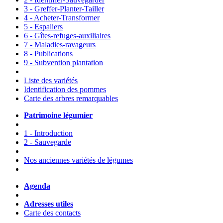
3 - Greffer-Planter-Tailler
4 - Acheter-Transformer
5 - Espaliers
6 - Gîtes-refuges-auxiliaires
7 - Maladies-ravageurs
8 - Publications
9 - Subvention plantation
Liste des variétés
Identification des pommes
Carte des arbres remarquables
Patrimoine légumier
1 - Introduction
2 - Sauvegarde
Nos anciennes variétés de légumes
Agenda
Adresses utiles
Carte des contacts