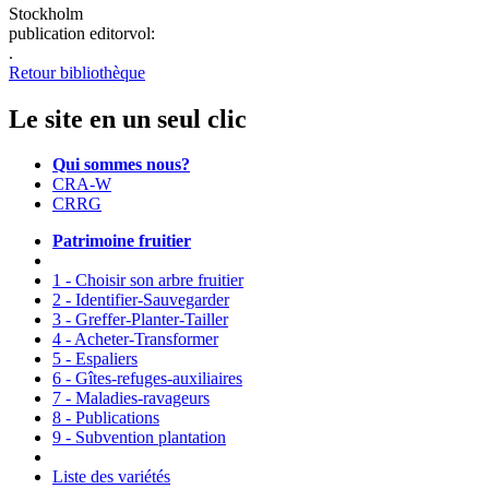
Stockholm
publication editorvol:
.
Retour bibliothèque
Le site en un seul clic
Qui sommes nous?
CRA-W
CRRG
Patrimoine fruitier
1 - Choisir son arbre fruitier
2 - Identifier-Sauvegarder
3 - Greffer-Planter-Tailler
4 - Acheter-Transformer
5 - Espaliers
6 - Gîtes-refuges-auxiliaires
7 - Maladies-ravageurs
8 - Publications
9 - Subvention plantation
Liste des variétés