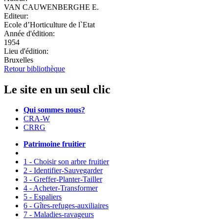
VAN CAUWENBERGHE E.
Editeur:
Ecole d’Horticulture de l`Etat
Année d'édition:
1954
Lieu d'édition:
Bruxelles
Retour bibliothèque
Le site en un seul clic
Qui sommes nous?
CRA-W
CRRG
Patrimoine fruitier
1 - Choisir son arbre fruitier
2 - Identifier-Sauvegarder
3 - Greffer-Planter-Tailler
4 - Acheter-Transformer
5 - Espaliers
6 - Gîtes-refuges-auxiliaires
7 - Maladies-ravageurs