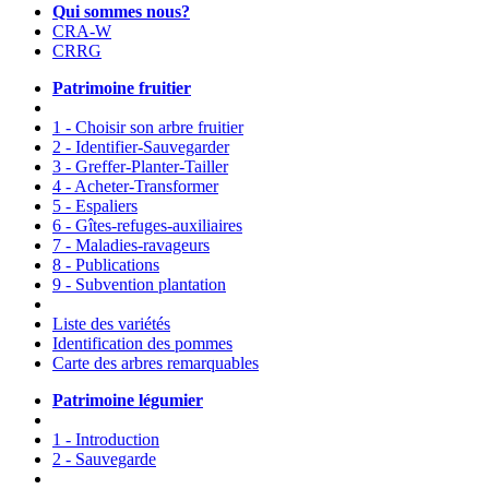
Qui sommes nous?
CRA-W
CRRG
Patrimoine fruitier
1 - Choisir son arbre fruitier
2 - Identifier-Sauvegarder
3 - Greffer-Planter-Tailler
4 - Acheter-Transformer
5 - Espaliers
6 - Gîtes-refuges-auxiliaires
7 - Maladies-ravageurs
8 - Publications
9 - Subvention plantation
Liste des variétés
Identification des pommes
Carte des arbres remarquables
Patrimoine légumier
1 - Introduction
2 - Sauvegarde