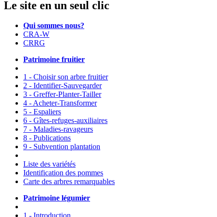
Le site en un seul clic
Qui sommes nous?
CRA-W
CRRG
Patrimoine fruitier
1 - Choisir son arbre fruitier
2 - Identifier-Sauvegarder
3 - Greffer-Planter-Tailler
4 - Acheter-Transformer
5 - Espaliers
6 - Gîtes-refuges-auxiliaires
7 - Maladies-ravageurs
8 - Publications
9 - Subvention plantation
Liste des variétés
Identification des pommes
Carte des arbres remarquables
Patrimoine légumier
1 - Introduction