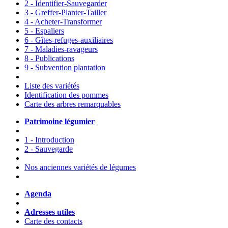
2 - Identifier-Sauvegarder
3 - Greffer-Planter-Tailler
4 - Acheter-Transformer
5 - Espaliers
6 - Gîtes-refuges-auxiliaires
7 - Maladies-ravageurs
8 - Publications
9 - Subvention plantation
Liste des variétés
Identification des pommes
Carte des arbres remarquables
Patrimoine légumier
1 - Introduction
2 - Sauvegarde
Nos anciennes variétés de légumes
Agenda
Adresses utiles
Carte des contacts