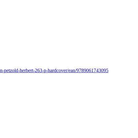
ten-petzold-herbert-263-p-hardcover/ean/9789061743095