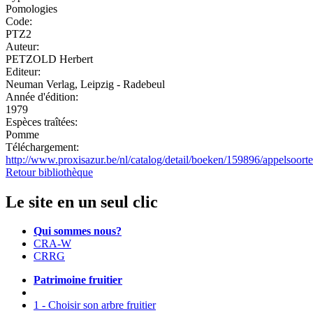
Pomologies
Code:
PTZ2
Auteur:
PETZOLD Herbert
Editeur:
Neuman Verlag, Leipzig - Radebeul
Année d'édition:
1979
Espèces traîtées:
Pomme
Téléchargement:
http://www.proxisazur.be/nl/catalog/detail/boeken/159896/appelsoor
Retour bibliothèque
Le site en un seul clic
Qui sommes nous?
CRA-W
CRRG
Patrimoine fruitier
1 - Choisir son arbre fruitier