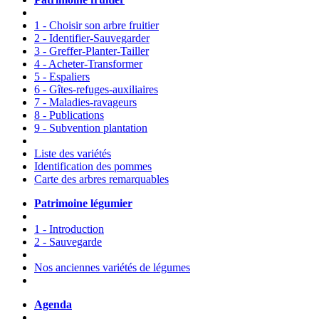
1 - Choisir son arbre fruitier
2 - Identifier-Sauvegarder
3 - Greffer-Planter-Tailler
4 - Acheter-Transformer
5 - Espaliers
6 - Gîtes-refuges-auxiliaires
7 - Maladies-ravageurs
8 - Publications
9 - Subvention plantation
Liste des variétés
Identification des pommes
Carte des arbres remarquables
Patrimoine légumier
1 - Introduction
2 - Sauvegarde
Nos anciennes variétés de légumes
Agenda