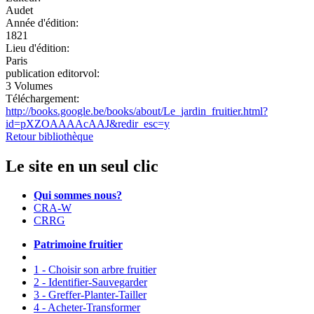
Audet
Année d'édition:
1821
Lieu d'édition:
Paris
publication editorvol:
3 Volumes
Téléchargement:
http://books.google.be/books/about/Le_jardin_fruitier.html?
id=pXZOAAAAcAAJ&redir_esc=y
Retour bibliothèque
Le site en un seul clic
Qui sommes nous?
CRA-W
CRRG
Patrimoine fruitier
1 - Choisir son arbre fruitier
2 - Identifier-Sauvegarder
3 - Greffer-Planter-Tailler
4 - Acheter-Transformer