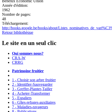
Benelux Economic Union
Année d'édition:
1962
Nombre de pages:
48
Téléchargement:
http://books.google.be/books/about/Listes_nominatives_de_va
Retour bibliothèque
Le site en un seul clic
Qui sommes nous?
CRA-W
CRRG
Patrimoine fruitier
1 - Choisir son arbre fruitier
2 - Identifier-Sauvegarder
3 - Greffer-Planter-Tailler
4 - Acheter-Transformer
5 - Espaliers
6 - Gîtes-refuges-auxiliaires
7 - Maladies-ravageurs
8 - Publications