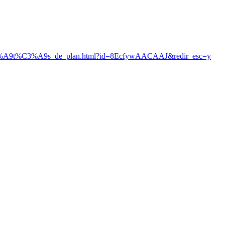
ri%C3%A9t%C3%A9s_de_plan.html?id=8EcfywAACAAJ&redir_esc=y