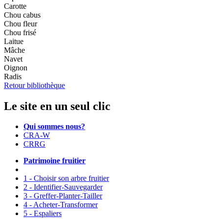
Carotte
Chou cabus
Chou fleur
Chou frisé
Laitue
Mâche
Navet
Oignon
Radis
Retour bibliothèque
Le site en un seul clic
Qui sommes nous?
CRA-W
CRRG
Patrimoine fruitier
1 - Choisir son arbre fruitier
2 - Identifier-Sauvegarder
3 - Greffer-Planter-Tailler
4 - Acheter-Transformer
5 - Espaliers