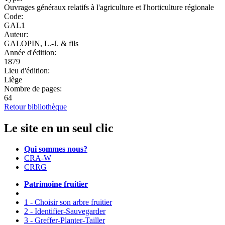
Ouvrages généraux relatifs à l'agriculture et l'horticulture régionale
Code:
GAL1
Auteur:
GALOPIN, L.-J. & fils
Année d'édition:
1879
Lieu d'édition:
Liège
Nombre de pages:
64
Retour bibliothèque
Le site en un seul clic
Qui sommes nous?
CRA-W
CRRG
Patrimoine fruitier
1 - Choisir son arbre fruitier
2 - Identifier-Sauvegarder
3 - Greffer-Planter-Tailler