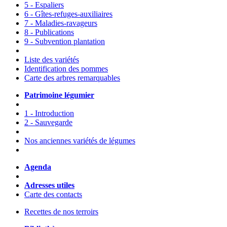
5 - Espaliers
6 - Gîtes-refuges-auxiliaires
7 - Maladies-ravageurs
8 - Publications
9 - Subvention plantation
Liste des variétés
Identification des pommes
Carte des arbres remarquables
Patrimoine légumier
1 - Introduction
2 - Sauvegarde
Nos anciennes variétés de légumes
Agenda
Adresses utiles
Carte des contacts
Recettes de nos terroirs