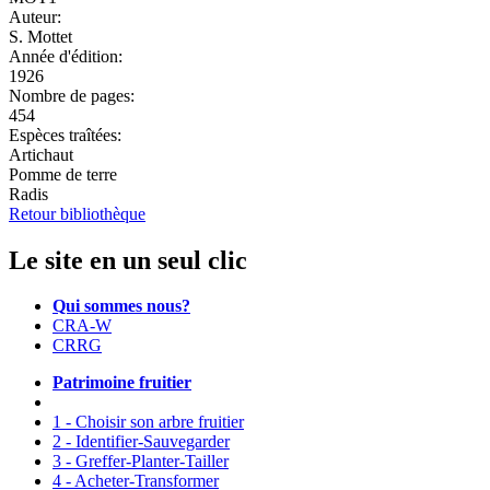
Auteur:
S. Mottet
Année d'édition:
1926
Nombre de pages:
454
Espèces traîtées:
Artichaut
Pomme de terre
Radis
Retour bibliothèque
Le site en un seul clic
Qui sommes nous?
CRA-W
CRRG
Patrimoine fruitier
1 - Choisir son arbre fruitier
2 - Identifier-Sauvegarder
3 - Greffer-Planter-Tailler
4 - Acheter-Transformer