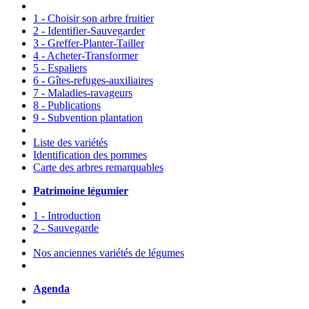
1 - Choisir son arbre fruitier
2 - Identifier-Sauvegarder
3 - Greffer-Planter-Tailler
4 - Acheter-Transformer
5 - Espaliers
6 - Gîtes-refuges-auxiliaires
7 - Maladies-ravageurs
8 - Publications
9 - Subvention plantation
Liste des variétés
Identification des pommes
Carte des arbres remarquables
Patrimoine légumier
1 - Introduction
2 - Sauvegarde
Nos anciennes variétés de légumes
Agenda