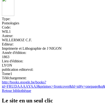
Type:
Pomologies
Code:
WIL1
Auteur:
WILLERMOZ C.F.
Editeur:
Imprimerie et Lithographie de J NIGON
Année d'édition:
1863
Lieu d'édition:
LYON
publication editorvol:
Tome1
Téléchargement:
http://books.google.be/books?
id=FRUDAAAAYAAJ&printsec=frontcover&hl=nl#v=onepage&q&f
Retour bibliothèque
Le site en un seul clic