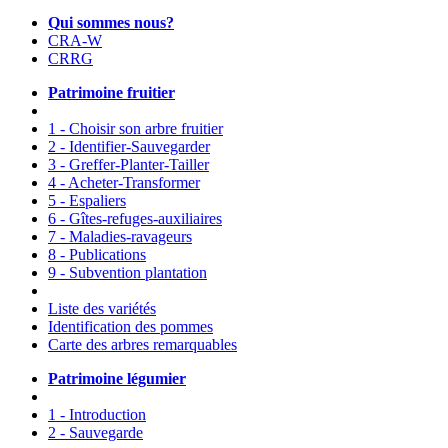
Qui sommes nous?
CRA-W
CRRG
Patrimoine fruitier
1 - Choisir son arbre fruitier
2 - Identifier-Sauvegarder
3 - Greffer-Planter-Tailler
4 - Acheter-Transformer
5 - Espaliers
6 - Gîtes-refuges-auxiliaires
7 - Maladies-ravageurs
8 - Publications
9 - Subvention plantation
Liste des variétés
Identification des pommes
Carte des arbres remarquables
Patrimoine légumier
1 - Introduction
2 - Sauvegarde