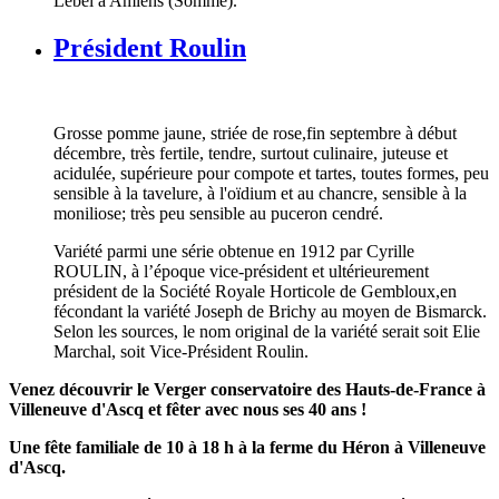
Lebel à Amiens (Somme).
Président Roulin
Grosse pomme jaune, striée de rose,fin septembre à début
décembre, très fertile, tendre, surtout culinaire, juteuse et
acidulée, supérieure pour compote et tartes, toutes formes, peu
sensible à la tavelure, à l'oïdium et au chancre, sensible à la
moniliose; très peu sensible au puceron cendré.
Variété parmi une série obtenue en 1912 par Cyrille
ROULIN, à l’époque vice-président et ultérieurement
président de la Société Royale Horticole de Gembloux,en
fécondant la variété Joseph de Brichy au moyen de Bismarck.
Selon les sources, le nom original de la variété serait soit Elie
Marchal, soit Vice-Président Roulin.
Venez découvrir le Verger conservatoire des Hauts-de-France à
Villeneuve d'Ascq et fêter avec nous ses 40 ans !
Une fête familiale de 10 à 18 h à la ferme du Héron à Villeneuve
d'Ascq.