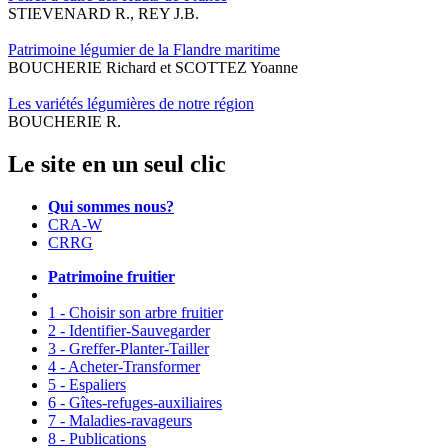
STIEVENARD R., REY J.B.
Patrimoine légumier de la Flandre maritime
BOUCHERIE Richard et SCOTTEZ Yoanne
Les variétés légumières de notre région
BOUCHERIE R.
Le site en un seul clic
Qui sommes nous?
CRA-W
CRRG
Patrimoine fruitier
1 - Choisir son arbre fruitier
2 - Identifier-Sauvegarder
3 - Greffer-Planter-Tailler
4 - Acheter-Transformer
5 - Espaliers
6 - Gîtes-refuges-auxiliaires
7 - Maladies-ravageurs
8 - Publications