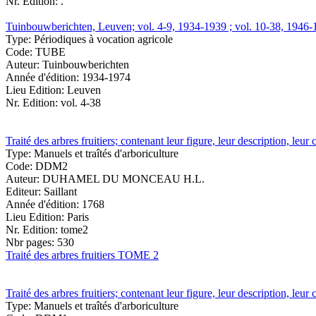
Nr. Edition:
.
Tuinbouwberichten, Leuven; vol. 4-9, 1934-1939 ; vol. 10-38, 1946-
Type:
Périodiques à vocation agricole
Code:
TUBE
Auteur:
Tuinbouwberichten
Année d'édition:
1934-1974
Lieu Edition:
Leuven
Nr. Edition:
vol. 4-38
Traité des arbres fruitiers; contenant leur figure, leur description, leu
Type:
Manuels et traîtés d'arboriculture
Code:
DDM2
Auteur:
DUHAMEL DU MONCEAU H.L.
Editeur:
Saillant
Année d'édition:
1768
Lieu Edition:
Paris
Nr. Edition:
tome2
Nbr pages:
530
Traité des arbres fruitiers TOME 2
Traité des arbres fruitiers; contenant leur figure, leur description, leu
Type:
Manuels et traîtés d'arboriculture