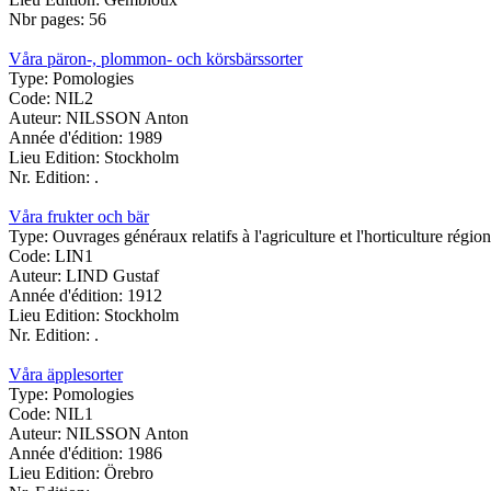
Nbr pages:
56
Våra päron-, plommon- och körsbärssorter
Type:
Pomologies
Code:
NIL2
Auteur:
NILSSON Anton
Année d'édition:
1989
Lieu Edition:
Stockholm
Nr. Edition:
.
Våra frukter och bär
Type:
Ouvrages généraux relatifs à l'agriculture et l'horticulture régio
Code:
LIN1
Auteur:
LIND Gustaf
Année d'édition:
1912
Lieu Edition:
Stockholm
Nr. Edition:
.
Våra äpplesorter
Type:
Pomologies
Code:
NIL1
Auteur:
NILSSON Anton
Année d'édition:
1986
Lieu Edition:
Örebro