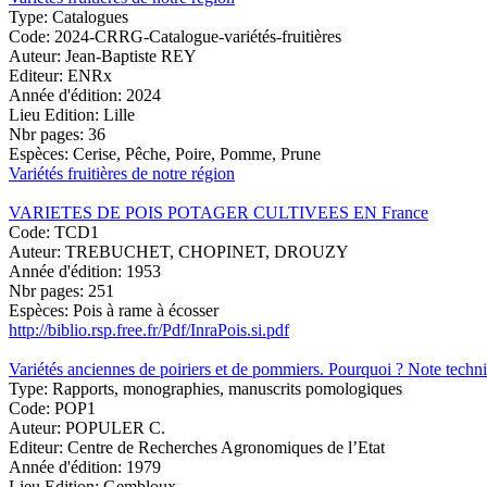
Type:
Catalogues
Code:
2024-CRRG-Catalogue-variétés-fruitières
Auteur:
Jean-Baptiste REY
Editeur:
ENRx
Année d'édition:
2024
Lieu Edition:
Lille
Nbr pages:
36
Espèces:
Cerise, Pêche, Poire, Pomme, Prune
Variétés fruitières de notre région
VARIETES DE POIS POTAGER CULTIVEES EN France
Code:
TCD1
Auteur:
TREBUCHET, CHOPINET, DROUZY
Année d'édition:
1953
Nbr pages:
251
Espèces:
Pois à rame à écosser
http://biblio.rsp.free.fr/Pdf/InraPois.si.pdf
Variétés anciennes de poiriers et de pommiers. Pourquoi ? Note techn
Type:
Rapports, monographies, manuscrits pomologiques
Code:
POP1
Auteur:
POPULER C.
Editeur:
Centre de Recherches Agronomiques de l’Etat
Année d'édition:
1979
Lieu Edition:
Gembloux