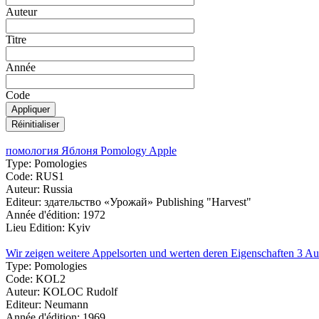
Auteur
Titre
Année
Code
помология Яблоня Pomology Apple
Type:
Pomologies
Code:
RUS1
Auteur:
Russia
Editeur:
здательство «Урожай» Publishing "Harvest"
Année d'édition:
1972
Lieu Edition:
Kyiv
Wir zeigen weitere Appelsorten und werten deren Eigenschaften 3 Au
Type:
Pomologies
Code:
KOL2
Auteur:
KOLOC Rudolf
Editeur:
Neumann
Année d'édition:
1969