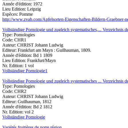
Année d'édition:
1972
Lieu Edition:
Leipzig
Espèces:
Pomme
http://www.zvab.com/Apfelsorten-Eigenschaften-Bildern-Graebner-n
Vollständige Pomologie und zugleich systematisches,... Verzeichnis 
Type:
Pomologies
Code:
CHR1
Auteur:
CHRIST Johann Ludwig
Editeur:
Frankfurt am Mayn : Guilhauman, 1809.
Année d'édition:
Bd 1 1809
Lieu Edition:
Frankfurt/Mayn
Nr. Edition:
1 vol
Vollständige Pomologie1
Vollständige Pomologie und zugleich systematisches ... Verzeichnis 
Type:
Pomologies
Code:
CHR2
Auteur:
CHRIST Johann Ludwig
Editeur:
Guilhauman, 1812
Année d'édition:
Bd 2 1812
Nr. Edition:
vol 2
Vollständige Pomologie
Variétés fruitières de notre région