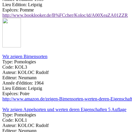
Lieu Edition:
Leipzig
Espèces:
Pomme
http://www.booklooker.de/B%FCcher/Koloc/id/A00XeaZA01ZZR
Wir zeigen Birnensorten
Type:
Pomologies
Code:
KOL3
Auteur:
KOLOC Rudolf
Editeur:
Neumann
Année d'édition:
1964
Lieu Edition:
Leipzig
Espèces:
Poire
http://www.amazon.de/zeigen-Birnensorten-werten-deren-Eigensc
Wir zeigen Appelsorten und werten deren Eigenschaften 5 Auflage
Type:
Pomologies
Code:
KOL1
Auteur:
KOLOC Rudolf
Editeur:
Neumann