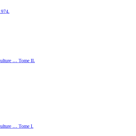
1974.
r culture … Tome II.
r culture … Tome I.