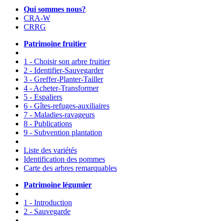
Qui sommes nous?
CRA-W
CRRG
Patrimoine fruitier
1 - Choisir son arbre fruitier
2 - Identifier-Sauvegarder
3 - Greffer-Planter-Tailler
4 - Acheter-Transformer
5 - Espaliers
6 - Gîtes-refuges-auxiliaires
7 - Maladies-ravageurs
8 - Publications
9 - Subvention plantation
Liste des variétés
Identification des pommes
Carte des arbres remarquables
Patrimoine légumier
1 - Introduction
2 - Sauvegarde