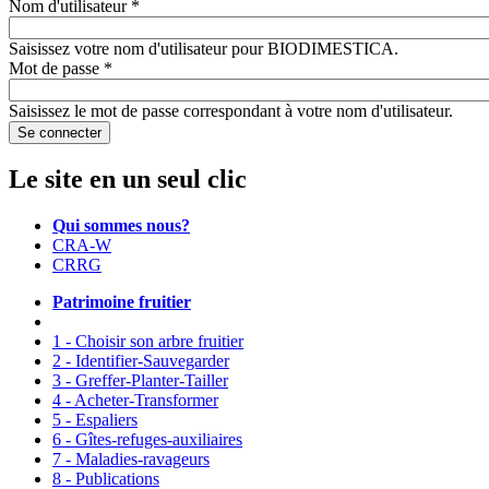
Nom d'utilisateur
*
Saisissez votre nom d'utilisateur pour BIODIMESTICA.
Mot de passe
*
Saisissez le mot de passe correspondant à votre nom d'utilisateur.
Le site en un seul clic
Qui sommes nous?
CRA-W
CRRG
Patrimoine fruitier
1 - Choisir son arbre fruitier
2 - Identifier-Sauvegarder
3 - Greffer-Planter-Tailler
4 - Acheter-Transformer
5 - Espaliers
6 - Gîtes-refuges-auxiliaires
7 - Maladies-ravageurs
8 - Publications