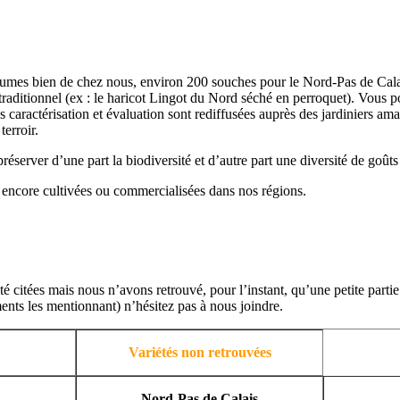
égumes bien de chez nous, environ 200 souches pour le Nord-Pas de Calai
re traditionnel (ex : le haricot Lingot du Nord séché en perroquet). Vou
s caractérisation et évaluation sont rediffusées auprès des jardiniers am
terroir.
éserver d’une part la biodiversité et d’autre part une diversité de goûts
s encore cultivées ou commercialisées dans nos régions.
té citées mais nous n’avons retrouvé, pour l’instant, qu’une petite parti
ments les mentionnant) n’hésitez pas à nous joindre.
Variétés non retrouvées
Nord-Pas de Calais