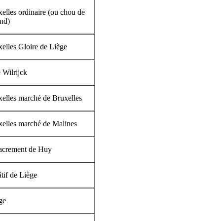
elles ordinaire (ou chou de
and)
elles Gloire de Liège
 Wilrijck
elles marché de Bruxelles
elles marché de Malines
 sacrement de Huy
âtif de Liège
ge