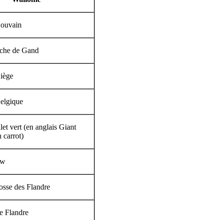
Louvain
nche de Gand
iège
elgique
let vert (en anglais Giant
 carrot)
ow
osse des Flandre
e Flandre