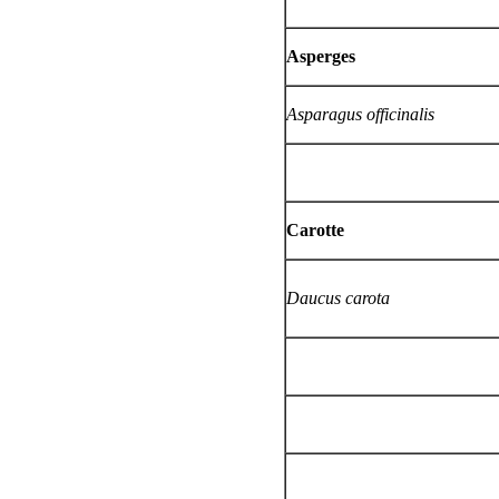
Asperges
Asparagus officinalis
Carotte
Daucus carota