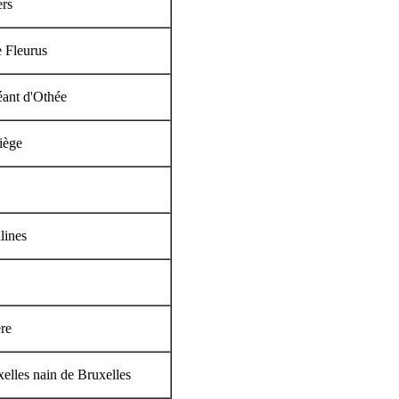
ers
e Fleurus
éant d'Othée
iège
lines
re
elles nain de Bruxelles