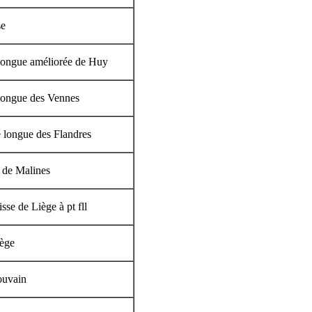
se
ongue améliorée de Huy
longue des Vennes
e longue des Flandres
e de Malines
sse de Liège à pt fll
iège
ouvain