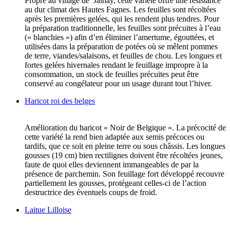
Propre au village de Jalhay, cette variété offre une résistance
au dur climat des Hautes Fagnes. Les feuilles sont récoltées
après les premières gelées, qui les rendent plus tendres. Pour
la préparation traditionnelle, les feuilles sont précuites à l’eau
(« blanchies ») afin d’en éliminer l’amertume, égouttées, et
utilisées dans la préparation de potées où se mêlent pommes
de terre, viandes/salaisons, et feuilles de chou. Les longues et
fortes gelées hivernales rendant le feuillage impropre à la
consommation, un stock de feuilles précuites peut être
conservé au congélateur pour un usage durant tout l’hiver.
Haricot roi des belges
Amélioration du haricot « Noir de Belgique ». La précocité de
cette variété la rend bien adaptée aux semis précoces ou
tardifs, que ce soit en pleine terre ou sous châssis. Les longues
gousses (19 cm) bien rectilignes doivent être récoltées jeunes,
faute de quoi elles deviennent immangeables de par la
présence de parchemin. Son feuillage fort développé recouvre
partiellement les gousses, protégeant celles-ci de l’action
destructrice des éventuels coups de froid.
Laitue Lilloise