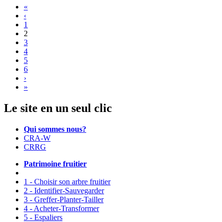
«
‹
1
2
3
4
5
6
›
»
Le site en un seul clic
Qui sommes nous?
CRA-W
CRRG
Patrimoine fruitier
1 - Choisir son arbre fruitier
2 - Identifier-Sauvegarder
3 - Greffer-Planter-Tailler
4 - Acheter-Transformer
5 - Espaliers