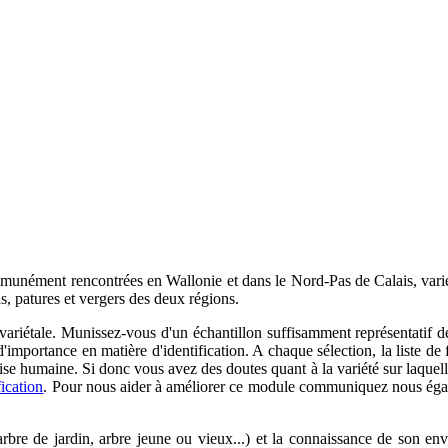
unément rencontrées en Wallonie et dans le Nord-Pas de Calais, variét
ns, patures et vergers des deux régions.
variétale. Munissez-vous d'un échantillon suffisamment représentatif de l
 d'importance en matière d'identification. A chaque sélection, la liste de f
ise humaine. Si donc vous avez des doutes quant à la variété sur laquell
ication
. Pour nous aider à améliorer ce module communiquez nous égalem
arbre de jardin, arbre jeune ou vieux...) et la connaissance de son env