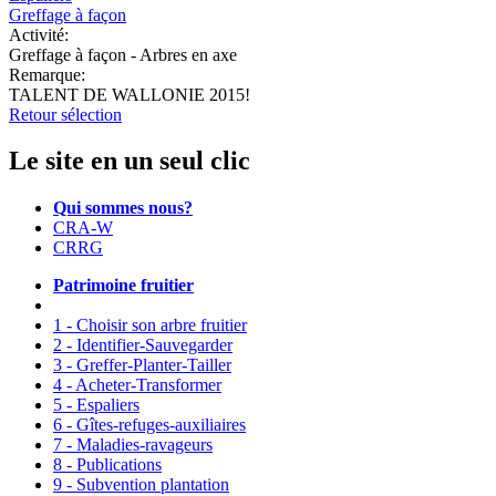
Greffage à façon
Activité:
Greffage à façon - Arbres en axe
Remarque:
TALENT DE WALLONIE 2015!
Retour sélection
Le site en un seul clic
Qui sommes nous?
CRA-W
CRRG
Patrimoine fruitier
1 - Choisir son arbre fruitier
2 - Identifier-Sauvegarder
3 - Greffer-Planter-Tailler
4 - Acheter-Transformer
5 - Espaliers
6 - Gîtes-refuges-auxiliaires
7 - Maladies-ravageurs
8 - Publications
9 - Subvention plantation