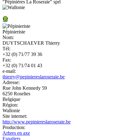
"Pépinières La Roseraie" sprl
Pépinieriste
Nom:
DUYTSCHAEVER Thierry
Tél:
+32 (0) 71/77 39 36
Fax:
+32 (0) 71/74 01 43
e-mail:
thierry@pepiniereslaroseraie.be
Adresse:
Rue John Kennedy 59
6250
Roselies
Belgique
Région:
Wallonie
Site internet:
http://www.pepiniereslaroseraie.be
Production:
Arbres en axe
Espaliers