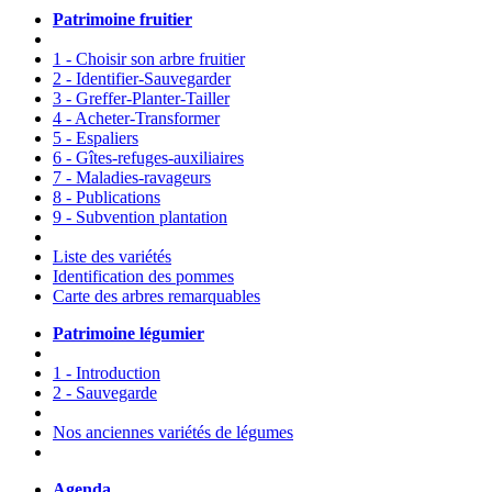
Patrimoine fruitier
1 - Choisir son arbre fruitier
2 - Identifier-Sauvegarder
3 - Greffer-Planter-Tailler
4 - Acheter-Transformer
5 - Espaliers
6 - Gîtes-refuges-auxiliaires
7 - Maladies-ravageurs
8 - Publications
9 - Subvention plantation
Liste des variétés
Identification des pommes
Carte des arbres remarquables
Patrimoine légumier
1 - Introduction
2 - Sauvegarde
Nos anciennes variétés de légumes
Agenda