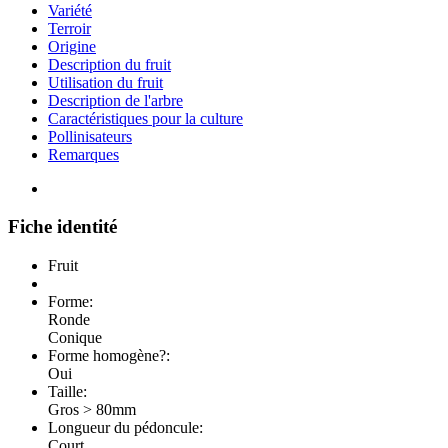
Variété
Terroir
Origine
Description du fruit
Utilisation du fruit
Description de l'arbre
Caractéristiques pour la culture
Pollinisateurs
Remarques
Fiche identité
Fruit
Forme:
Ronde
Conique
Forme homogène?:
Oui
Taille:
Gros > 80mm
Longueur du pédoncule:
Court