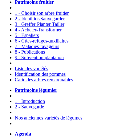
Patrimoine fruitier
1 - Choisir son arbre fruitier
2 - Identifier-Sauvegarder
3 - Greffer-Planter-Tailler
4 - Acheter-Transformer
5 - Espaliers
6 - Gîtes-refuges-auxiliaires
7 - Maladies-ravageurs
8 - Publications
9 - Subvention plantation
Liste des variétés
Identification des pommes
Carte des arbres remarquables
Patrimoine légumier
1 - Introduction
2 - Sauvegarde
Nos anciennes variétés de légumes
Agenda