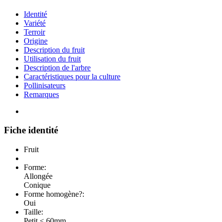
Identité
Variété
Terroir
Origine
Description du fruit
Utilisation du fruit
Description de l'arbre
Caractéristiques pour la culture
Pollinisateurs
Remarques
Fiche identité
Fruit
Forme:
Allongée
Conique
Forme homogène?:
Oui
Taille:
Petit < 60mm