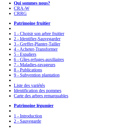
Qui sommes nous?
CRA-W
CRRG
Patrimoine fruitier
1 - Choisir son arbre fruitier
2 - Identifier-Sauvegarder
3 - Greffer-Planter-Tailler
4 - Acheter-Transformer
5 - Espaliers
6 - Gîtes-refuges-auxiliaires
7 - Maladies-ravageurs
8 - Publications
9 - Subvention plantation
Liste des variétés
Identification des pommes
Carte des arbres remarquables
Patrimoine légumier
1 - Introduction
2 - Sauvegarde