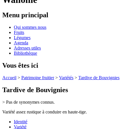
Menu principal
Qui sommes nous
Fruits
Légumes
Agenda
Adresses utiles
Bibliothèque
Vous êtes ici
Accueil
>
Patrimoine fruitier
>
Variétés
>
Tardive de Bouvignies
Tardive de Bouvignies
> Pas de synonymes connus.
Variété assez rustique à conduire en haute-tige.
Identité
Variété