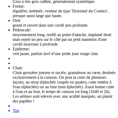
Gros à très gros calibre, généralement symétrique.
Forme:
régulière, turbinée, ventrue de type 'Doyenné du Comice',
presque aussi large que haute.
Oeil:
grand et ouvert dans une cavité peu profonde.
Pédoncule:
moyennement long, renflé au point d'attache, implanté droit
mais rejeté un peu sur le côté par un petit mamelon d'une
cavité moyenne à profonde.
Epiderme:
vert jaune, parfois lavé d’une petite joue rouge clair.
Chair:
Chair grossière juteuse et sucrée, granuleuse au cœur, destinée
exclusivement à la cuisson. On peut la cuire de plusieurs
façons, au sirop (épluchée coupée en quatre), cuite entière à
l'eau (épluchée) ou au four (non épluchée). Aussi bonne cuite
à l'eau et au four, le temps de cuisson est long (1h40 et 2h).
Les arômes sont relevés avec une acidité marquée, un plaisir
des papilles !
Top