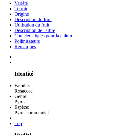
Variété
Terroir
Origine
Description du fruit
Utilisation du fruit
Description de l'arbre
Caractéristiques pour la culture
Pollinisateurs
Remarques
Identité
Famille:
Rosaceae
Genre:
Pyrus
Espèce:
Pyrus communis L.
Top