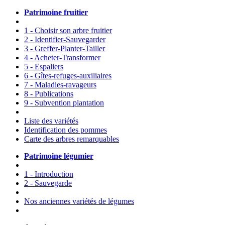
Patrimoine fruitier
1 - Choisir son arbre fruitier
2 - Identifier-Sauvegarder
3 - Greffer-Planter-Tailler
4 - Acheter-Transformer
5 - Espaliers
6 - Gîtes-refuges-auxiliaires
7 - Maladies-ravageurs
8 - Publications
9 - Subvention plantation
Liste des variétés
Identification des pommes
Carte des arbres remarquables
Patrimoine légumier
1 - Introduction
2 - Sauvegarde
Nos anciennes variétés de légumes