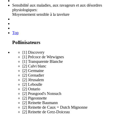
Sensibilité aux maladies, aux ravageurs et aux désordres
physiologiques:
Moyennement sensible à la tavelure
Top
Pollinisateurs
[1] Discovery
[1] Précoce de Wirwignes
[1] Transparente Blanche
[2] Calvi blanc
[2] Germaine
[2] Grenadier
[2] Jérusalem
[2] Leboulle
[2] Ontario
[2] Peasgood's Nonsuch
[2] Pigeonnette
[2] Reinette Baumann
[2] Reinette de Caux = Dutch Mignonne
[2] Reinette de Grez-Doiceau