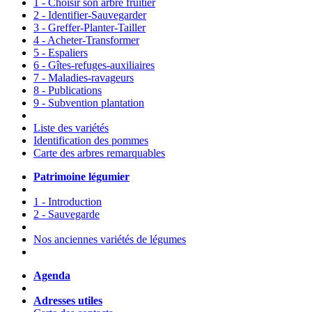
1 - Choisir son arbre fruitier
2 - Identifier-Sauvegarder
3 - Greffer-Planter-Tailler
4 - Acheter-Transformer
5 - Espaliers
6 - Gîtes-refuges-auxiliaires
7 - Maladies-ravageurs
8 - Publications
9 - Subvention plantation
Liste des variétés
Identification des pommes
Carte des arbres remarquables
Patrimoine légumier
1 - Introduction
2 - Sauvegarde
Nos anciennes variétés de légumes
Agenda
Adresses utiles