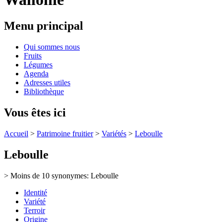
Menu principal
Qui sommes nous
Fruits
Légumes
Agenda
Adresses utiles
Bibliothèque
Vous êtes ici
Accueil
>
Patrimoine fruitier
>
Variétés
>
Leboulle
Leboulle
> Moins de 10 synonymes: Leboulle
Identité
Variété
Terroir
Origine