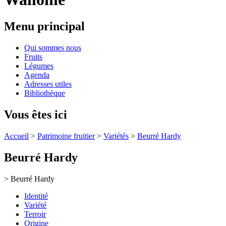
Menu principal
Qui sommes nous
Fruits
Légumes
Agenda
Adresses utiles
Bibliothèque
Vous êtes ici
Accueil
>
Patrimoine fruitier
>
Variétés
>
Beurré Hardy
Beurré Hardy
> Beurré Hardy
Identité
Variété
Terroir
Origine