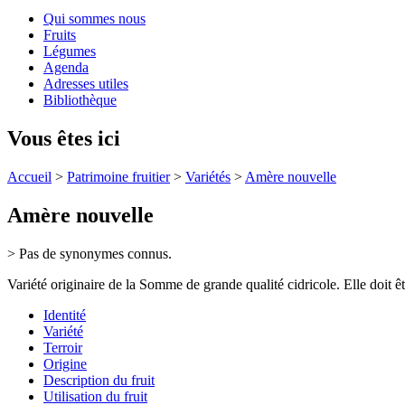
Qui sommes nous
Fruits
Légumes
Agenda
Adresses utiles
Bibliothèque
Vous êtes ici
Accueil
>
Patrimoine fruitier
>
Variétés
>
Amère nouvelle
Amère nouvelle
> Pas de synonymes connus.
Variété originaire de la Somme de grande qualité cidricole. Elle doit êt
Identité
Variété
Terroir
Origine
Description du fruit
Utilisation du fruit