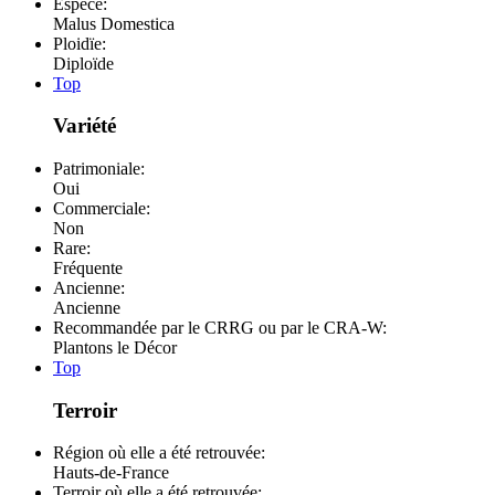
Espèce:
Malus Domestica
Ploidïe:
Diploïde
Top
Variété
Patrimoniale:
Oui
Commerciale:
Non
Rare:
Fréquente
Ancienne:
Ancienne
Recommandée par le CRRG ou par le CRA-W:
Plantons le Décor
Top
Terroir
Région où elle a été retrouvée:
Hauts-de-France
Terroir où elle a été retrouvée: