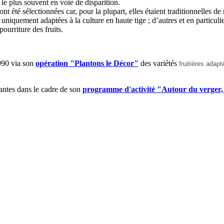
t le plus souvent en voie de disparition.
ont été sélectionnées car, pour la plupart, elles étaient traditionnelles d
 uniquement adaptées à la culture en haute tige ; d’autres et en particul
ourriture des fruits.
990 via son
opération "Plantons le Décor"
des variétés
fruitières adap
antes dans le cadre de son
programme d'activité "Autour du verger, 