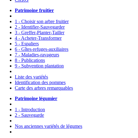
Patrimoine fruitier
1 - Choisir son arbre fruitier
2 - Identifier-Sauvegarder
3 - Greffer-Planter-Tailler
4 - Acheter-Transformer
5 - Espaliers
6 - Gîtes-refuges-auxiliaires
7 - Maladies-ravageurs
8 - Publications
9 - Subvention plantation
Liste des variétés
Identification des pommes
Carte des arbres remarquables
Patrimoine légumier
1 - Introduction
2 - Sauvegarde
Nos anciennes variétés de légumes