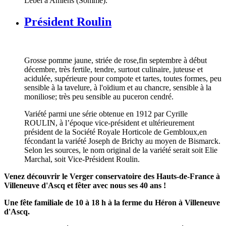
Lebel à Amiens (Somme).
Président Roulin
Grosse pomme jaune, striée de rose,fin septembre à début
décembre, très fertile, tendre, surtout culinaire, juteuse et
acidulée, supérieure pour compote et tartes, toutes formes, peu
sensible à la tavelure, à l'oïdium et au chancre, sensible à la
moniliose; très peu sensible au puceron cendré.
Variété parmi une série obtenue en 1912 par Cyrille
ROULIN, à l’époque vice-président et ultérieurement
président de la Société Royale Horticole de Gembloux,en
fécondant la variété Joseph de Brichy au moyen de Bismarck.
Selon les sources, le nom original de la variété serait soit Elie
Marchal, soit Vice-Président Roulin.
Venez découvrir le Verger conservatoire des Hauts-de-France à
Villeneuve d'Ascq et fêter avec nous ses 40 ans !
Une fête familiale de 10 à 18 h à la ferme du Héron à Villeneuve
d'Ascq.