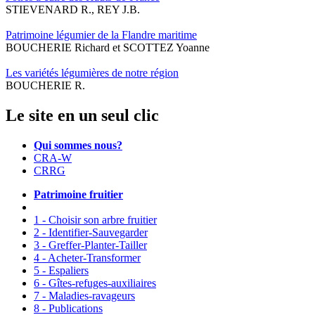
STIEVENARD R., REY J.B.
Patrimoine légumier de la Flandre maritime
BOUCHERIE Richard et SCOTTEZ Yoanne
Les variétés légumières de notre région
BOUCHERIE R.
Le site en un seul clic
Qui sommes nous?
CRA-W
CRRG
Patrimoine fruitier
1 - Choisir son arbre fruitier
2 - Identifier-Sauvegarder
3 - Greffer-Planter-Tailler
4 - Acheter-Transformer
5 - Espaliers
6 - Gîtes-refuges-auxiliaires
7 - Maladies-ravageurs
8 - Publications